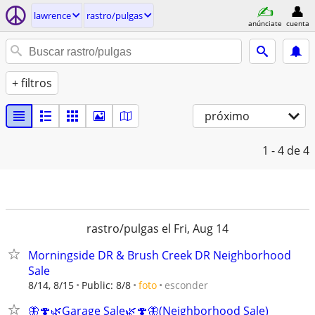
lawrence
rastro/pulgas
anúnciate
cuenta
+ filtros
próximo
1 - 4
de 4
rastro/pulgas el Fri, Aug 14
Morningside DR & Brush Creek DR Neighborhood
Sale
esconder
8/14, 8/15
Public: 8/8
foto
🦋🍄🌿Garage Sale🌿🍄🦋(Neighborhood Sale)