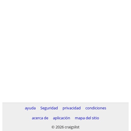
ayuda
Seguridad
privacidad
condiciones
acerca de
aplicación
mapa del sitio
© 2026 craigslist