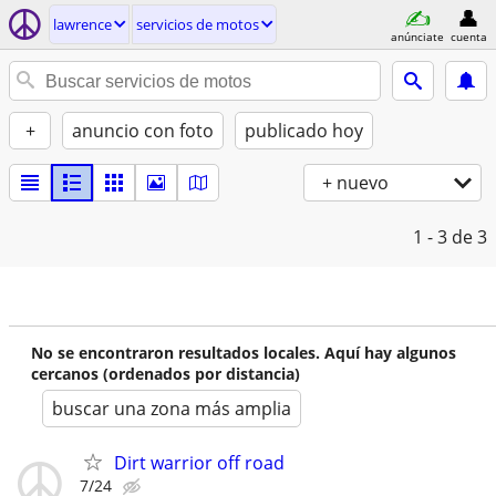
lawrence
servicios de motos
anúnciate
cuenta
+
anuncio con foto
publicado hoy
+ nuevo
1 - 3
de 3
No se encontraron resultados locales. Aquí hay algunos
cercanos (ordenados por distancia)
buscar una zona más amplia
Dirt warrior off road
7/24