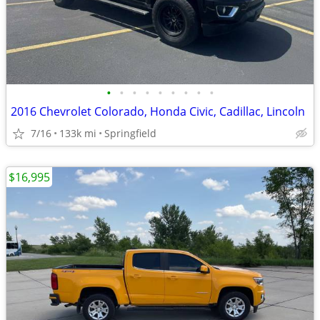
•
•
•
•
•
•
•
•
•
2016 Chevrolet Colorado, Honda Civic, Cadillac, Lincoln
7/16
133k mi
Springfield
$16,995