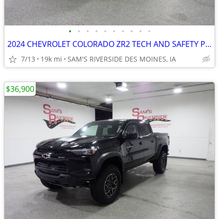
•
•
•
•
•
•
•
•
•
•
2024 CHEVROLET COLORADO ZR2 TECH AND SAFETY PKG CREW CAB 4X4
7/13
19k mi
SAM'S RIVERSIDE DES MOINES, IA
$36,900