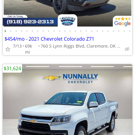
•
•
•
•
•
•
•
•
•
•
•
•
•
•
•
•
•
•
•
•
•
•
•
•
$454/mo - 2021 Chevrolet Colorado Z71
7/13
69k
760 S Lynn Riggs Blvd, Claremore, OK 74017
mi
$31,624