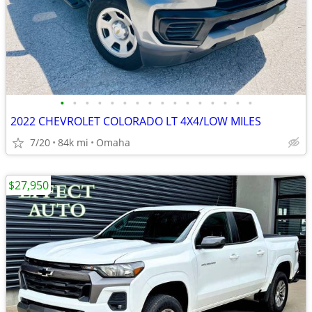
•
•
•
•
•
•
•
•
•
•
•
•
•
•
•
•
2022 CHEVROLET COLORADO LT 4X4/LOW MILES
7/20
84k mi
Omaha
$27,950