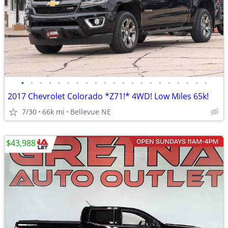
•
•
•
•
•
•
•
•
•
•
•
•
•
•
•
•
•
•
•
•
•
2017 Chevrolet Colorado *Z71!* 4WD! Low Miles 65k!
7/30
66k mi
Bellevue NE
$43,988