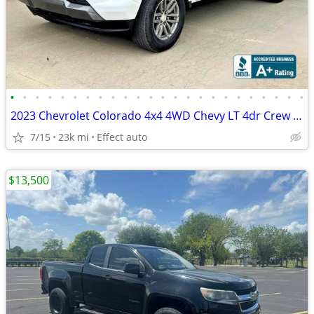
•
•
•
•
•
•
•
•
•
•
•
•
•
•
•
•
•
•
•
•
•
•
•
•
2023 Chevrolet Colorado 4x4 4WD Chevy LT 4dr Crew Cab 5 ft. SB Pickup
7/15
23k mi
Effect auto
$13,500