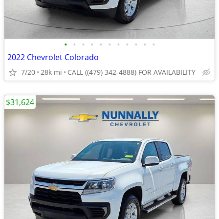
•
•
•
•
•
•
•
•
•
•
•
2022 Chevrolet Colorado
7/20
28k mi
CALL ((479) 342-4888) FOR AVAILABILITY
$31,624