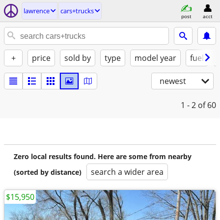
lawrence
cars+trucks
post
acct
+
price
sold by
type
model year
fuel
newest
1 - 2
of 60
Zero local results found. Here are some from nearby
search a wider area
(sorted by distance)
$15,950