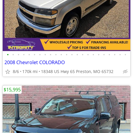
•
•
•
•
•
•
•
•
•
•
•
•
•
•
•
•
•
•
•
•
•
•
•
2008 Chevrolet COLORADO
8/6
170k mi
18348 US Hwy 65 Preston, MO 65732
$15,995