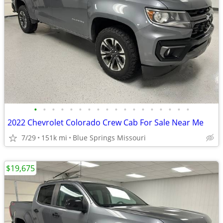
•
•
•
•
•
•
•
•
•
•
•
•
•
•
•
•
•
•
2022 Chevrolet Colorado Crew Cab For Sale Near Me
7/29
151k mi
Blue Springs Missouri
$19,675