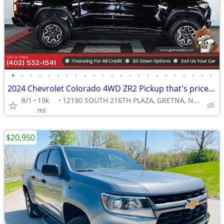
•
•
•
•
•
•
•
•
•
•
•
•
•
•
•
•
•
•
•
•
•
•
•
2024 Chevrolet Colorado 4WD ZR2 Pickup that's priced BELOW KBB
8/1
19k
12190 SOUTH 216TH PLAZA, GRETNA, NE 68028
mi
$20,950