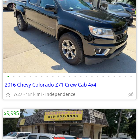
•
•
•
•
•
•
•
•
•
•
•
•
•
•
•
•
•
•
•
•
•
•
•
2016 Chevy Colorado Z71 Crew Cab 4x4
7/27
181k mi
Independence
$9,995