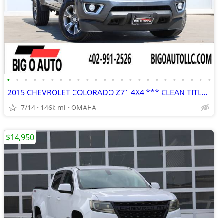
•
•
•
•
•
•
•
•
•
•
•
•
•
•
•
•
•
•
•
•
•
•
•
•
2015 CHEVROLET COLORADO Z71 4X4 *** CLEAN TITLE W/146K MILES***
7/14
146k mi
OMAHA
$14,950