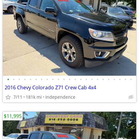
•
•
•
•
•
•
•
•
•
•
•
•
•
•
•
•
•
•
•
•
•
•
•
2016 Chevy Colorado Z71 Crew Cab 4x4
7/11
181k mi
Independence
$11,995