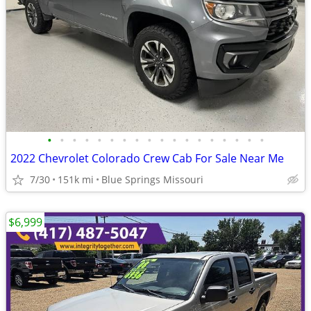
•
•
•
•
•
•
•
•
•
•
•
•
•
•
•
•
•
•
2022 Chevrolet Colorado Crew Cab For Sale Near Me
7/30
151k mi
Blue Springs Missouri
$6,999