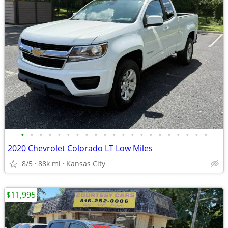
•
•
•
•
•
•
•
•
•
•
•
•
•
•
•
•
•
•
•
•
•
2020 Chevrolet Colorado LT Low Miles
8/5
88k mi
Kansas City
$11,995