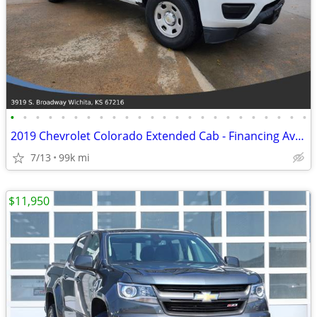
•
•
•
•
•
•
•
•
•
•
•
•
•
•
•
•
•
•
•
•
•
•
•
•
2019 Chevrolet Colorado Extended Cab - Financing Available!
7/13
99k mi
$11,950