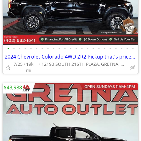
•
•
•
•
•
•
•
•
•
•
•
•
•
•
•
•
•
•
•
•
•
•
•
2024 Chevrolet Colorado 4WD ZR2 Pickup that's priced BELOW KBB
7/25
19k
12190 SOUTH 216TH PLAZA, GRETNA, NE 68028
mi
$43,988