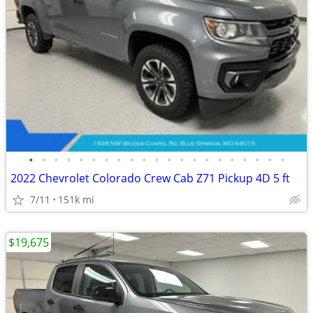
•
•
•
•
•
•
•
•
•
•
•
•
•
•
•
•
•
•
•
•
•
2022 Chevrolet Colorado Crew Cab Z71 Pickup 4D 5 ft
7/11
151k mi
$19,675