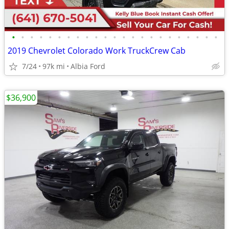
•
•
•
•
•
•
•
•
•
•
•
•
•
•
•
•
•
•
•
•
•
•
•
2019 Chevrolet Colorado Work TruckCrew Cab
7/24
97k mi
Albia Ford
$36,900