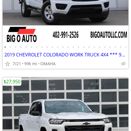
•
•
•
•
•
•
•
•
•
•
•
•
•
•
•
•
•
•
•
•
•
•
•
•
2019 CHEVROLET COLORADO WORK TRUCK 4X4 *** 99K MILES***
7/21
99k mi
OMAHA
$27,950