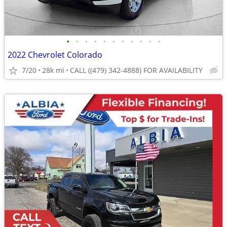
•
•
•
•
•
•
•
•
•
•
•
2022 Chevrolet Colorado
7/20
28k mi
CALL ((479) 342-4888) FOR AVAILABILITY