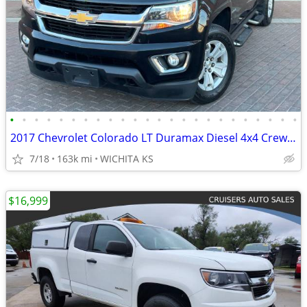
•
•
•
•
•
•
•
•
•
•
•
•
•
•
•
•
•
•
•
•
•
•
•
•
2017 Chevrolet Colorado LT Duramax Diesel 4x4 Crew Cab 5 ft.SB.1-OWNER
7/18
163k mi
WICHITA KS
$16,999