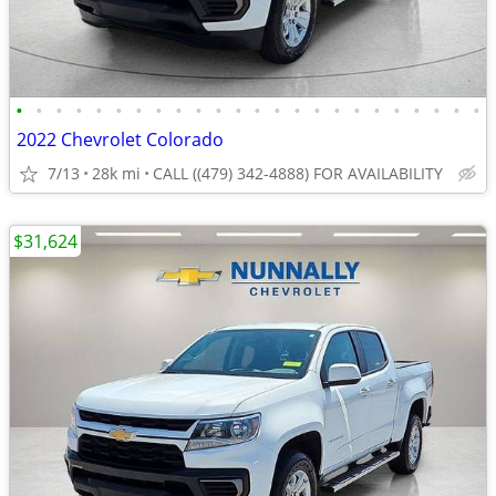
•
•
•
•
•
•
•
•
•
•
•
•
•
•
•
•
•
•
•
•
•
•
•
•
2022 Chevrolet Colorado
7/13
28k mi
CALL ((479) 342-4888) FOR AVAILABILITY
$31,624