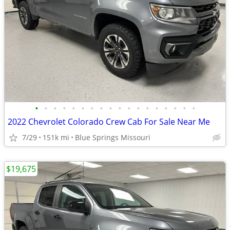
•
•
•
•
•
•
•
•
•
•
•
•
•
•
•
•
•
•
2022 Chevrolet Colorado Crew Cab For Sale Near Me
7/29
151k mi
Blue Springs Missouri
$19,675