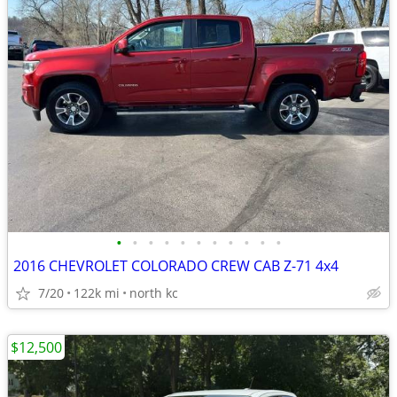
•
•
•
•
•
•
•
•
•
•
•
2016 CHEVROLET COLORADO CREW CAB Z-71 4x4
7/20
122k mi
north kc
$12,500