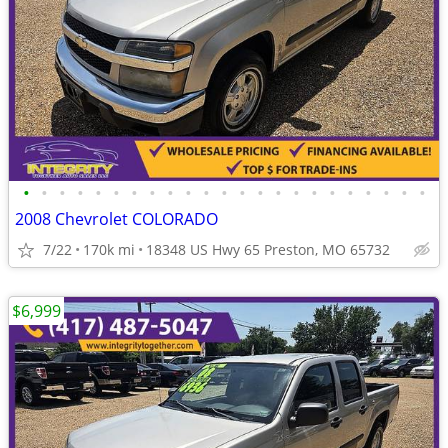
•
•
•
•
•
•
•
•
•
•
•
•
•
•
•
•
•
•
•
•
•
•
•
2008 Chevrolet COLORADO
7/22
170k mi
18348 US Hwy 65 Preston, MO 65732
$6,999