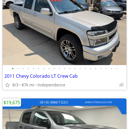
•
•
•
•
•
•
•
•
•
•
•
•
•
•
•
•
•
•
•
•
•
2011 Chevy Colorado LT Crew Cab
8/3
87k mi
Independence
$19,675