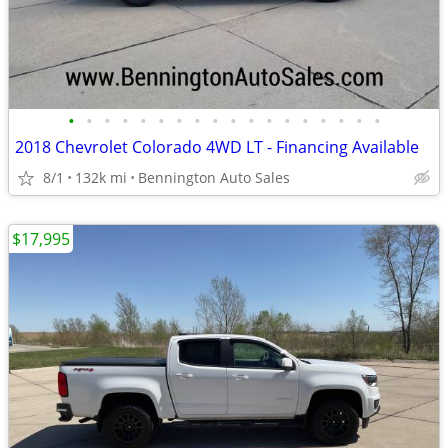
•
•
•
•
•
•
•
•
•
•
•
•
•
•
•
•
•
•
2018 Chevrolet Colorado 4WD LT - Financing Available
8/1
132k mi
Bennington Auto Sales
$17,995