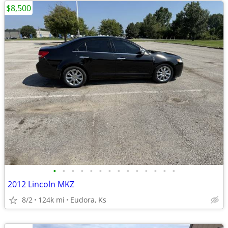
$8,500
•
•
•
•
•
•
•
•
•
•
•
•
•
•
2012 Lincoln MKZ
8/2
124k mi
Eudora, Ks