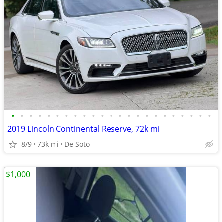
•
•
•
•
•
•
•
•
•
•
•
•
•
•
•
•
•
•
•
•
•
•
•
2019 Lincoln Continental Reserve, 72k mi
8/9
73k mi
De Soto
$1,000