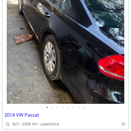
•
•
•
•
•
•
•
•
2014 VW Passat
8/3
200k mi
Lawrence