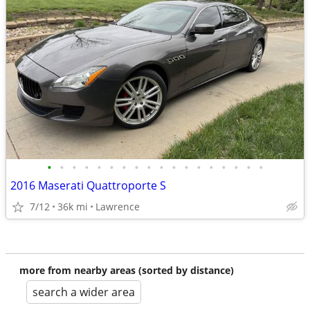
•
•
•
•
•
•
•
•
•
•
•
•
•
•
•
•
•
•
2016 Maserati Quattroporte S
7/12
36k mi
Lawrence
more from nearby areas (sorted by distance)
search a wider area