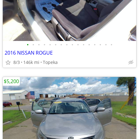
•
•
•
•
•
•
•
•
•
•
•
•
•
•
•
•
2016 NISSAN ROGUE
8/3
146k mi
Topeka
$5,200