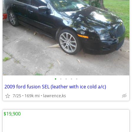
•
•
•
•
•
2009 ford fusion SEL (leather with ice cold a/c)
7/25
169k mi
lawrence,ks
$19,900