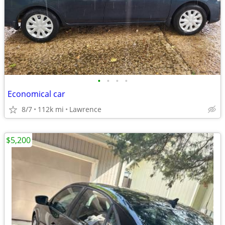
•
•
•
•
Economical car
8/7
112k mi
Lawrence
$5,200