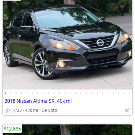
•
•
•
•
•
•
•
•
•
•
•
•
•
•
•
•
•
•
•
•
•
•
•
•
2018 Nissan Altima SR, 46k mi
7/23
47k mi
De Soto
$12,885