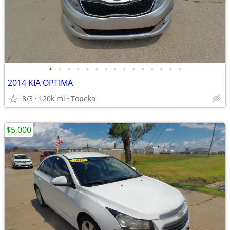
•
•
•
•
•
•
•
•
•
•
•
•
•
•
•
2014 KIA OPTIMA
8/3
120k mi
Topeka
$5,000