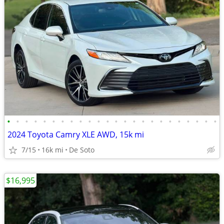
•
•
•
•
•
•
•
•
•
•
•
•
•
•
•
•
•
•
•
•
•
•
•
•
2024 Toyota Camry XLE AWD, 15k mi
7/15
16k mi
De Soto
$16,995