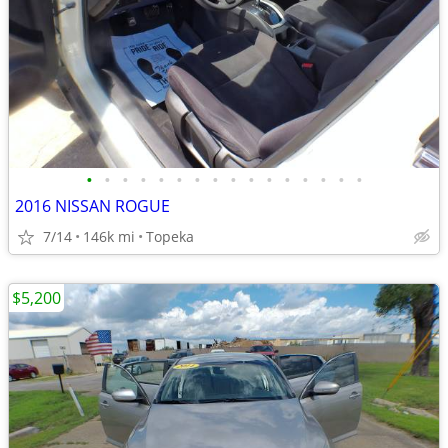
•
•
•
•
•
•
•
•
•
•
•
•
•
•
•
•
2016 NISSAN ROGUE
7/14
146k mi
Topeka
$5,200