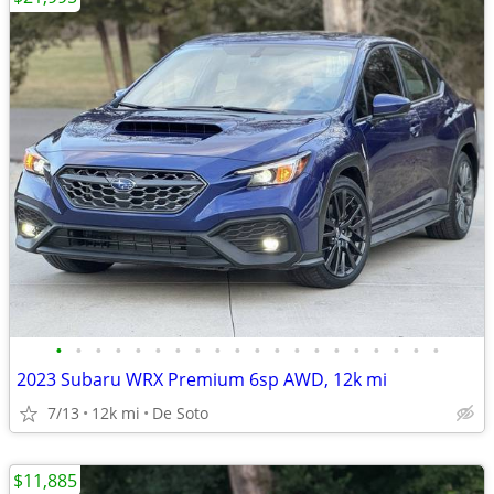
•
•
•
•
•
•
•
•
•
•
•
•
•
•
•
•
•
•
•
•
2023 Subaru WRX Premium 6sp AWD, 12k mi
7/13
12k mi
De Soto
$11,885