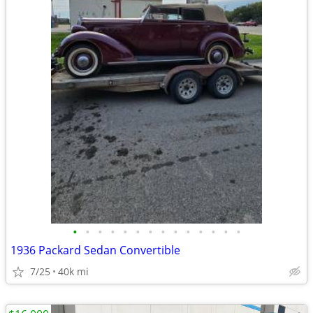
•
•
•
•
•
•
•
•
•
•
•
•
•
•
1936 Packard Sedan Convertible
7/25
40k mi