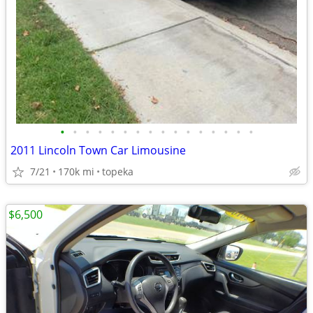
•
•
•
•
•
•
•
•
•
•
•
•
•
•
•
•
2011 Lincoln Town Car Limousine
7/21
170k mi
topeka
$6,500