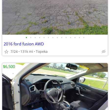
•
•
•
•
•
•
•
•
•
•
•
•
•
•
2016 ford fusion AWD
7/24
131k mi
Topeka
$6,500