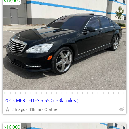
$16,000
•
•
•
•
•
•
•
•
•
•
•
•
•
•
•
•
•
•
•
•
•
•
•
•
2013 MERCEDES S 550 ( 33k miles )
5h ago
33k mi
Olathe
$16,000