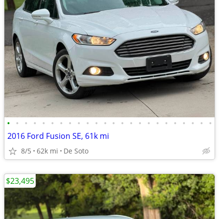
•
•
•
•
•
•
•
•
•
•
•
•
•
•
•
•
•
•
•
•
•
•
•
•
2016 Ford Fusion SE, 61k mi
8/5
62k mi
De Soto
$23,495