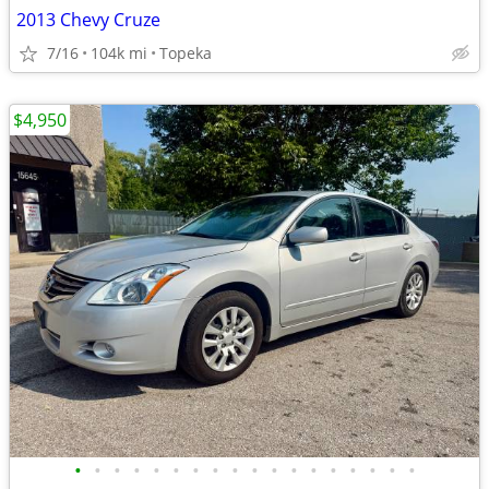
2013 Chevy Cruze
7/16
104k mi
Topeka
$4,950
•
•
•
•
•
•
•
•
•
•
•
•
•
•
•
•
•
•