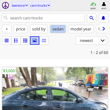
lawrence
cars+trucks
post
acct
+
price
sold by
sedan
model year
fuel
newest
1 - 2
of 60
$3,600