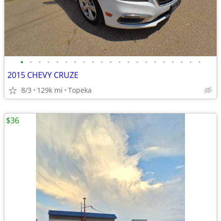
•
•
•
•
•
•
•
•
•
•
•
•
•
•
•
•
•
•
•
•
•
2015 CHEVY CRUZE
8/3
129k mi
Topeka
$36