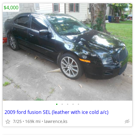
$4,000
•
•
•
•
•
2009 ford fusion SEL (leather with ice cold a/c)
7/25
169k mi
lawrence,ks