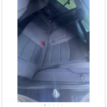
•
•
•
•
•