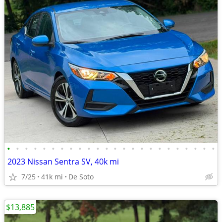
•
•
•
•
•
•
•
•
•
•
•
•
•
•
•
•
•
•
•
•
•
•
•
•
2023 Nissan Sentra SV, 40k mi
7/25
41k mi
De Soto
$13,885