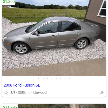
$1,300
•
•
•
•
•
•
•
•
2008 Ford Fusion SE
8/6
335k mi
Linwood
$21,995