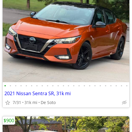
•
•
•
•
•
•
•
•
•
•
•
•
•
•
•
•
•
•
•
•
•
•
•
•
2021 Nissan Sentra SR, 31k mi
7/31
31k mi
De Soto
$900