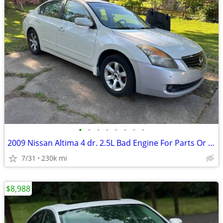
•
•
•
•
•
•
•
•
2009 Nissan Altima 4 dr. 2.5L Bad Engine For Parts Or Repair
7/31
230k mi
$8,988